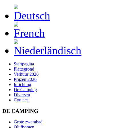
Startpagina
Plattegrond
Verhuur 2026
Prijzen 2026
Inrichting
De Camping
Diversen
Contact
DE CAMPING
Grote zwembad
Olijfbomen