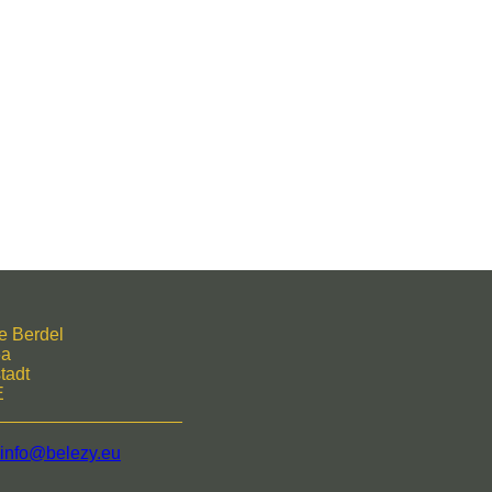
e Berdel
6a
tadt
E
___________________
info@belezy.eu