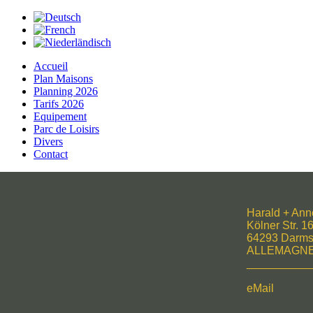
Accueil
Plan Maisons
Planning 2026
Tarifs 2026
Equipement
Parc de Loisirs
Divers
Contact
Harald + Ann
Kölner Str. 1
64293 Darms
ALLEMAGN
__________
eMail